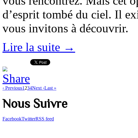
vous rencontrez. Mais cet o
d’esprit tombé du ciel. Il e
vous invitons à découvrir.
Lire la suite →
‹ Previous
1
2
3
4
Next ›
Last »
Nous Suivre
Facebook
Twitter
RSS feed